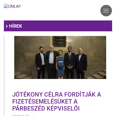
Ugrás
a
Toggl
tartalomra
navig
HÍREK
JÓTÉKONY CÉLRA FORDÍTJÁK A
FIZETÉSEMELÉSÜKET A
PÁRBESZÉD KÉPVISELŐI