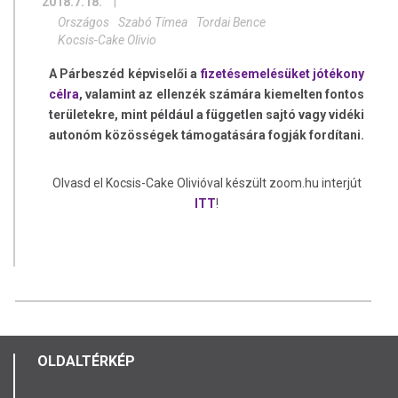
2018.7.18.
|
Országos
Szabó Tímea
Tordai Bence
Kocsis-Cake Olivio
A Párbeszéd képviselői a
fizetésemelésüket jótékony
célra
, valamint az ellenzék számára kiemelten fontos
területekre, mint például a független sajtó vagy vidéki
autonóm közösségek támogatására fogják fordítani.
Olvasd el Kocsis-Cake Olivióval készült zoom.hu interjút
ITT
!
OLDALTÉRKÉP