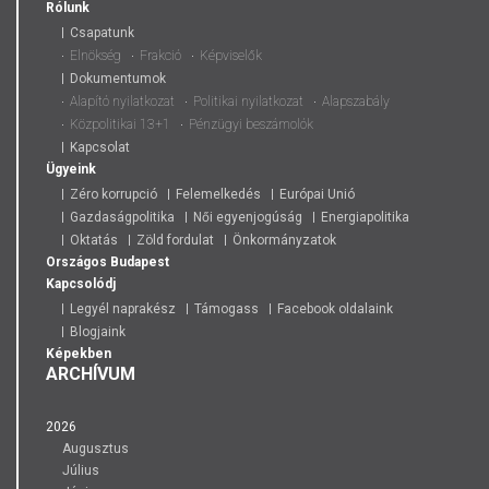
Rólunk
Csapatunk
Elnökség
Frakció
Képviselők
Dokumentumok
Alapító nyilatkozat
Politikai nyilatkozat
Alapszabály
Közpolitikai 13+1
Pénzügyi beszámolók
Kapcsolat
Ügyeink
Zéro korrupció
Felemelkedés
Európai Unió
Gazdaságpolitika
Női egyenjogúság
Energiapolitika
Oktatás
Zöld fordulat
Önkormányzatok
Országos
Budapest
Kapcsolódj
Legyél naprakész
Támogass
Facebook oldalaink
Blogjaink
Képekben
ARCHÍVUM
2026
Augusztus
Július