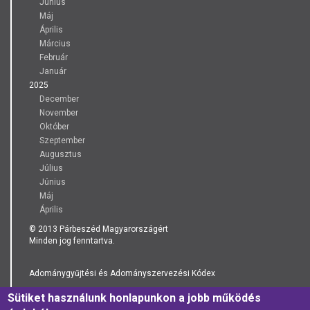
Június
Máj
Április
Március
Február
Január
2025
December
November
Október
Szeptember
Augusztus
Július
Június
Máj
Április
© 2013 Párbeszéd Magyarországért
Minden jog fenntartva.
Adománygyűjtési és Adományszervezési Kódex
Sütiket használunk honlapunkon a jobb működés
Adatkezelési Tájékoztató