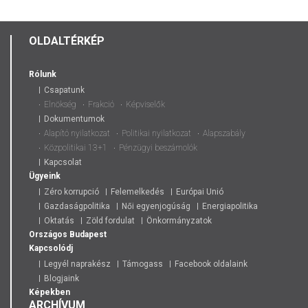
OLDALTÉRKÉP
Rólunk
Csapatunk
Elnökség
Frakció
Képviselők
Dokumentumok
Alapító nyilatkozat
Politikai nyilatkozat
Alapszabály
Közpolitikai 13+1
Pénzügyi beszámolók
Kapcsolat
Ügyeink
Zéro korrupció
Felemelkedés
Európai Unió
Gazdaságpolitika
Női egyenjogúság
Energiapolitika
Oktatás
Zöld fordulat
Önkormányzatok
Országos
Budapest
Kapcsolódj
Legyél naprakész
Támogass
Facebook oldalaink
Blogjaink
Képekben
ARCHÍVUM