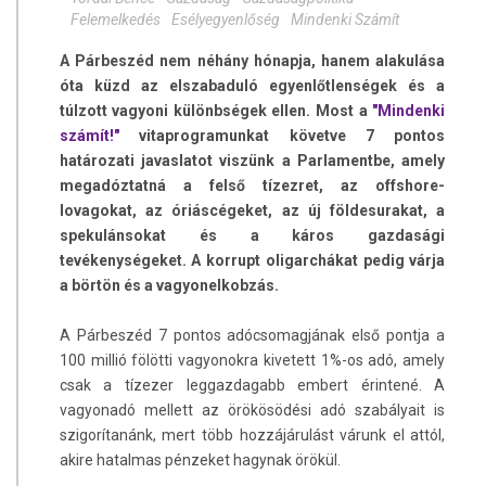
Felemelkedés
Esélyegyenlőség
Mindenki Számít
A Párbeszéd nem néhány hónapja, hanem alakulása
óta küzd az elszabaduló egyenlőtlenségek és a
túlzott vagyoni különbségek ellen. Most a
"Mindenki
számít!"
vitaprogramunkat követve 7 pontos
határozati javaslatot viszünk a Parlamentbe, amely
megadóztatná a felső tízezret, az offshore-
lovagokat, az óriáscégeket, az új földesurakat, a
spekulánsokat és a káros gazdasági
tevékenységeket. A korrupt oligarchákat pedig várja
a börtön és a vagyonelkobzás.
A Párbeszéd 7 pontos adócsomagjának első pontja a
100 millió fölötti vagyonokra kivetett 1%-os adó, amely
csak a tízezer leggazdagabb embert érintené. A
vagyonadó mellett az örökösödési adó szabályait is
szigorítanánk, mert több hozzájárulást várunk el attól,
akire hatalmas pénzeket hagynak örökül.