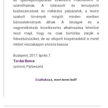
számíthatnak. A túlárazott és lemutyizott
közbeszerzések és milliárdos pályázatok, a testre
szabott törvények mögött minden esetben
bűncselekmények állnak. A bírságok és a
vagyonelkobzás következetes alkalmazása lehetővé
teszi majd, hogy ne csak börtönbe zárják a
fideszbűnözőket, de az ellopott közpénzekből is minél
többet visszakapjon a közös kassza.
Budapest, 2017. április 7.
Tordai Bence
szóvivő, Párbeszéd
Csatlakozz
, mert tenni kell!