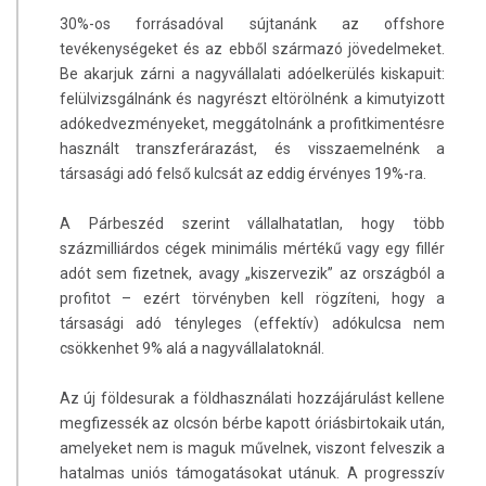
30%-os forrásadóval sújtanánk az offshore
tevékenységeket és az ebből származó jövedelmeket.
Be akarjuk zárni a nagyvállalati adóelkerülés kiskapuit:
felülvizsgálnánk és nagyrészt eltörölnénk a kimutyizott
adókedvezményeket, meggátolnánk a profitkimentésre
használt transzferárazást, és visszaemelnénk a
társasági adó felső kulcsát az eddig érvényes 19%-ra.
A Párbeszéd szerint vállalhatatlan, hogy több
százmilliárdos cégek minimális mértékű vagy egy fillér
adót sem fizetnek, avagy „kiszervezik” az országból a
profitot – ezért törvényben kell rögzíteni, hogy a
társasági adó tényleges (effektív) adókulcsa nem
csökkenhet 9% alá a nagyvállalatoknál.
Az új földesurak a földhasználati hozzájárulást kellene
megfizessék az olcsón bérbe kapott óriásbirtokaik után,
amelyeket nem is maguk művelnek, viszont felveszik a
hatalmas uniós támogatásokat utánuk. A progresszív