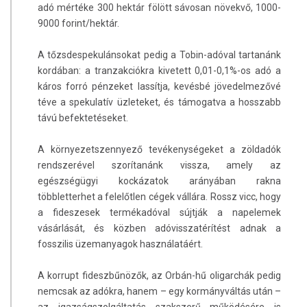
adó mértéke 300 hektár fölött sávosan növekvő, 1000-
9000 forint/hektár.
A tőzsdespekulánsokat pedig a Tobin-adóval tartanánk
kordában: a tranzakciókra kivetett 0,01-0,1%-os adó a
káros forró pénzeket lassítja, kevésbé jövedelmezővé
téve a spekulatív üzleteket, és támogatva a hosszabb
távú befektetéseket.
A környezetszennyező tevékenységeket a zöldadók
rendszerével szorítanánk vissza, amely az
egészségügyi kockázatok arányában rakna
többletterhet a felelőtlen cégek vállára. Rossz vicc, hogy
a fideszesek termékadóval sújtják a napelemek
vásárlását, és közben adóvisszatérítést adnak a
fosszilis üzemanyagok használatáért.
A korrupt fideszbűnözők, az Orbán-hű oligarchák pedig
nemcsak az adókra, hanem – egy kormányváltás után –
az igazságszolgáltatás szakszerű működésére is