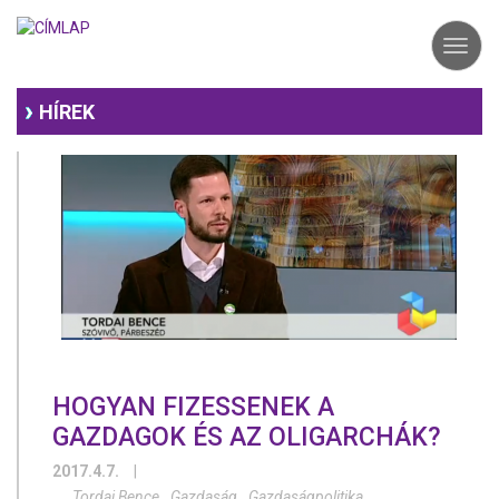
Ugrás
a
Toggl
tartalomra
navig
HÍREK
HOGYAN FIZESSENEK A
GAZDAGOK ÉS AZ OLIGARCHÁK?
2017.4.7.
|
Tordai Bence
Gazdaság
Gazdaságpolitika