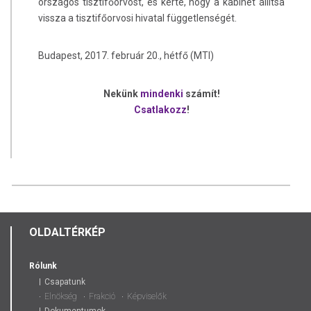
országos tisztifőorvost, és kérte, hogy a kabinet állítsa
vissza a tisztifőorvosi hivatal függetlenségét.
Budapest, 2017. február 20., hétfő (MTI)
Nekünk
mindenki
számít!
Csatlakozz
!
OLDALTÉRKÉP
Rólunk
Csapatunk
Elnökség
Frakció
Képviselők