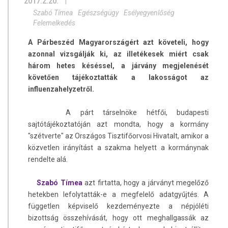
2017.2.20.
|
Szabó Tímea
Egészségügy
Esélyegyenlőség
Felemelkedés
A Párbeszéd Magyarországért azt követeli, hogy
azonnal vizsgálják ki, az illetékesek miért csak
három hetes késéssel, a járvány megjelenését
követően tájékoztatták a lakosságot az
influenzahelyzetről.
A párt társelnöke hétfői, budapesti
sajtótájékoztatóján azt mondta, hogy a kormány
"szétverte" az Országos Tisztifőorvosi Hivatalt, amikor a
közvetlen irányítást a szakma helyett a kormánynak
rendelte alá.
Szabó Tímea
azt firtatta, hogy a járványt megelőző
hetekben lefolytatták-e a megfelelő adatgyűjtés. A
független képviselő kezdeményezte a népjóléti
bizottság összehívását, hogy ott meghallgassák az