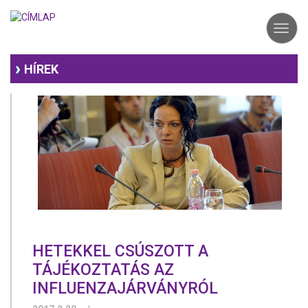
Ugrás
a
Toggl
tartalomra
navig
HÍREK
HETEKKEL CSÚSZOTT A
TÁJÉKOZTATÁS AZ
INFLUENZAJÁRVÁNYRÓL