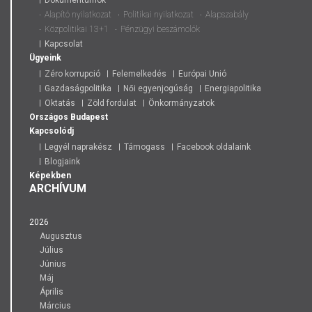
Dokumentumok
Alapító nyilatkozat
Politikai nyilatkozat
Alapszabály
Közpolitikai 13+1
Pénzügyi beszámolók
Kapcsolat
Ügyeink
Zéro korrupció
Felemelkedés
Európai Unió
Gazdaságpolitika
Női egyenjogúság
Energiapolitika
Oktatás
Zöld fordulat
Önkormányzatok
Országos
Budapest
Kapcsolódj
Legyél naprakész
Támogass
Facebook oldalaink
Blogjaink
Képekben
ARCHÍVUM
2026
Augusztus
Július
Június
Máj
Április
Március