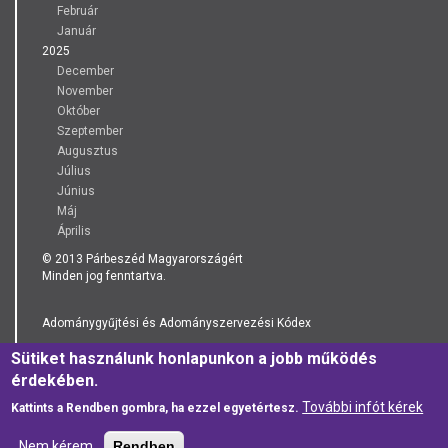
Február
Január
2025
December
November
Október
Szeptember
Augusztus
Július
Június
Máj
Április
© 2013 Párbeszéd Magyarországért
Minden jog fenntartva.
Adománygyűjtési és Adományszervezési Kódex
Sütiket használunk honlapunkon a jobb működés
Adatkezelési Tájékoztató
érdekében.
További infót kérek
Kattints a Rendben gombra, ha ezzel egyetértesz.
Nem kérem
Rendben