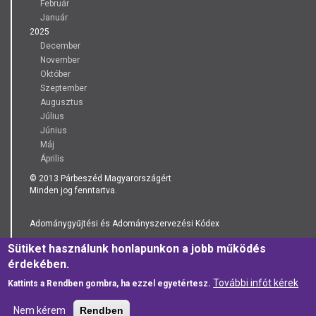
Február
Január
2025
December
November
Október
Szeptember
Augusztus
Július
Június
Máj
Április
© 2013 Párbeszéd Magyarországért
Minden jog fenntartva.
Adománygyűjtési és Adományszervezési Kódex
Sütiket használunk honlapunkon a jobb működés
Adatkezelési Tájékoztató
érdekében.
További infót kérek
Kattints a Rendben gombra, ha ezzel egyetértesz.
Nem kérem
Rendben