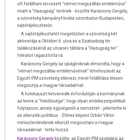
ott felállítani tervezett "német megszállás emlékműve"
miatt a "Hazugság" terének - közölte Karácsony Gergely,
a szövetség kampányfőnöke szombaton Budapesten,
sajtótájékoztatón.
A sajtótájékoztatót megelőzően a szövetség két
aktivistája a Október 6. utca és a Szabadság tér
találkozásánál az utcanév táblára a "Hazugság tér"
feliratot ragasztotta rá.
Karácsony Gergely az újságíróknak elmondta, hogy a
"német megszállás emlékművének" létrehozását az
Együtt-PM szövetség ellenezi, mivel felállítása élesen
megosztja a magyar társadalmat.
A holokauszt hetvenedik évfordulóján a kormánynak
az lenne a "felelőssége", hogy olyan emlékezetpolitikát
folytasson, amely egységesíti a nemzetet - jelentette ki
az ellenzéki politikus. - Ehhez képest Orbán Viktor
miniszterelnöknek sikerült megosztani a magyar
társadalmat - tette hozzá.
Karácsony Gergely
közölte, az Együtt-PM szolidáris az