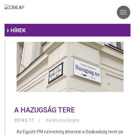
Ugrás
a
Toggl
tartalomra
navig
HÍREK
A HAZUGSÁG TERE
2014.5.17.
|
Karácsony Gergely
Az Együtt-PM szövetség átnevezi a Szabadság teret az