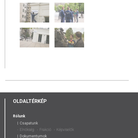
OLDALTÉRKÉP
Rólunk
Csapatunk
Elnökség
Frakció
Képviselők
Dokumentumok