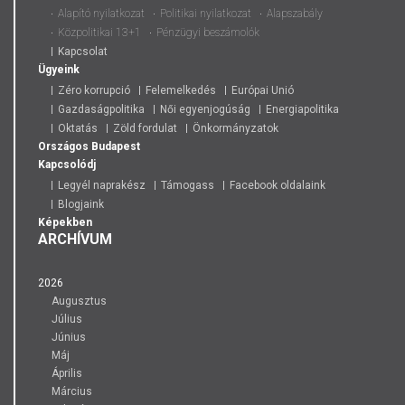
Alapító nyilatkozat
Politikai nyilatkozat
Alapszabály
Közpolitikai 13+1
Pénzügyi beszámolók
Kapcsolat
Ügyeink
Zéro korrupció
Felemelkedés
Európai Unió
Gazdaságpolitika
Női egyenjogúság
Energiapolitika
Oktatás
Zöld fordulat
Önkormányzatok
Országos
Budapest
Kapcsolódj
Legyél naprakész
Támogass
Facebook oldalaink
Blogjaink
Képekben
ARCHÍVUM
2026
Augusztus
Július
Június
Máj
Április
Március