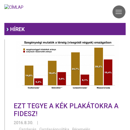
Ugrás
a
Toggl
tartalomra
navig
HÍREK
EZT TEGYE A KÉK PLAKÁTOKRA A
FIDESZ!
2016.8.30.
|
Gazdaság
Gazdaságpolitika
Béremelés