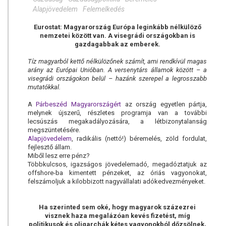
Alapjövedelem
Felemelkedés
Eurostat: Magyarország Európa leginkább nélkülöző
nemzetei között van. A visegrádi országokban is
gazdagabbak az emberek.
Tíz magyarból kettő nélkülözőnek számít, ami rendkívül magas
arány az Európai Unióban. A versenytárs államok között – a
visegrádi országokon belül – hazánk szerepel a legrosszabb
mutatókkal.
A
Párbeszéd Magyarországért
az ország egyetlen pártja,
melynek újszerű, részletes programja van a további
lecsúszás megakadályozására, a létbizonytalanság
megszüntetésére.
Alapjövedelem
, radikális (nettó!) béremelés, zöld fordulat,
fejlesztő állam.
Miből lesz erre pénz?
Többkulcsos, igazságos jövedelemadó, megadóztatjuk az
offshore-ba kimentett pénzeket, az óriás vagyonokat,
felszámoljuk a kilobbizott nagyvállalati adókedvezményeket.
Ha szerinted sem oké, hogy magyarok százezrei
visznek haza megalázóan kevés fizetést, míg
politikusok és oligarchák kétes vagyonokból dőzsölnek,