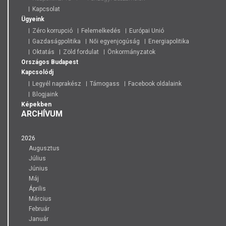
Kapcsolat
Ügyeink
Zéro korrupció
Felemelkedés
Európai Unió
Gazdaságpolitika
Női egyenjogúság
Energiapolitika
Oktatás
Zöld fordulat
Önkormányzatok
Országos
Budapest
Kapcsolódj
Legyél naprakész
Támogass
Facebook oldalaink
Blogjaink
Képekben
ARCHÍVUM
2026
Augusztus
Július
Június
Máj
Április
Március
Február
Január