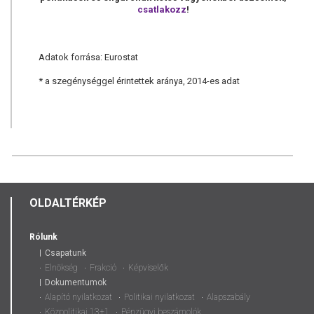
csatlakozz
!
Adatok forrása:
Eurostat
* a szegénységgel érintettek aránya, 2014-es adat
OLDALTÉRKÉP
Rólunk
Csapatunk
Elnökség
Frakció
Képviselők
Dokumentumok
Alapító nyilatkozat
Politikai nyilatkozat
Alapszabály
Közpolitikai 13+1
Pénzügyi beszámolók