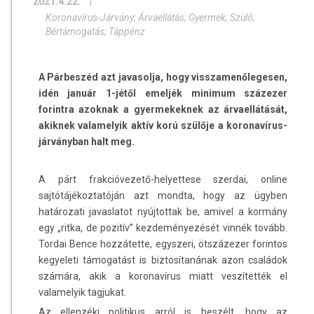
2021.4.22.
|
Koronavírus-Járvány; Árvaellátás; Gyermek; Szülő;
Bértámogatás; Táppénz
A Párbeszéd azt javasolja, hogy visszamenőlegesen,
idén január 1-jétől emeljék minimum százezer
forintra azoknak a gyermekeknek az árvaellátását,
akiknek valamelyik aktív korú szülője a koronavírus-
járványban halt meg.
A párt frakcióvezető-helyettese szerdai, online
sajtótájékoztatóján azt mondta, hogy az ügyben
határozati javaslatot nyújtottak be, amivel a kormány
egy „ritka, de pozitív” kezdeményezését vinnék tovább.
Tordai Bence hozzátette, egyszeri, ötszázezer forintos
kegyeleti támogatást is biztosítanának azon családok
számára, akik a koronavírus miatt veszítették el
valamelyik tagjukat.
Az ellenzéki politikus arról is beszélt, hogy az