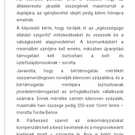
álláskeresési járadék összegének maximumát a
duplájára, az igénybevétel idejét pedig kilenc hónapra
emelnék.
A képviselő kérte, hogy töröljék el az „egészségügyi
ellátást szigorító” intézkedéseket és vezessék be a
válságkezelő alapjövedelmet. A közmunkásbért a
minimálbér szintjére kell emelni, miközben újranyitási
támogatást kell biztosítani a bolt- és
üzlettulajdonosoknak – sorolta.
Javasolta, hogy a bértámogatás mértékét
visszamenőlegesen növeljék kilencven százalékra, és a
bértámogatás mintájára biztosítsanak
jövedelemtámogatást az önfoglalkoztató vállalkozók
számára. Ennek mértéke szintén kilencven százalék,
maximális havi összege pedig 250 ezer forint lenne –
mondta Tordai Bence.
A Párbeszéd szerint az önkormányzatokat
kompenzálni kell a kieső bevételeik és a megnövekedett
kiadásaik miatt – szögezte le. Arra is kitért, hogy