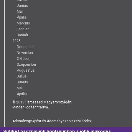
Június
Máj
Április
Március
Február
Január
2025
December
November
Október
Szeptember
Augusztus
Július
Június
Máj
Április
© 2013 Párbeszéd Magyarországért
Minden jog fenntartva.
Adománygyűjtési és Adományszervezési Kódex
Sütiket használunk honlapunkon a jobb működés