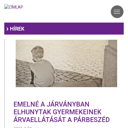
Ugrás
a
Toggl
tartalomra
navig
HÍREK
EMELNÉ A JÁRVÁNYBAN
ELHUNYTAK GYERMEKEINEK
ÁRVAELLÁTÁSÁT A PÁRBESZÉD