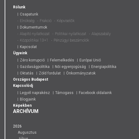
Rólunk
Csapatunk
Elnökség
Frakció
Képviselők
Dokumentumok
Alapító nyilatkozat
Politikai nyilatkozat
Alapszabály
Közpolitikai 13+1
Pénzügyi beszámolók
Kapcsolat
Ügyeink
Zéro korrupció
Felemelkedés
Európai Unió
Gazdaságpolitika
Női egyenjogúság
Energiapolitika
Oktatás
Zöld fordulat
Önkormányzatok
Országos
Budapest
Kapcsolódj
Legyél naprakész
Támogass
Facebook oldalaink
Blogjaink
Képekben
ARCHÍVUM
2026
Augusztus
Július