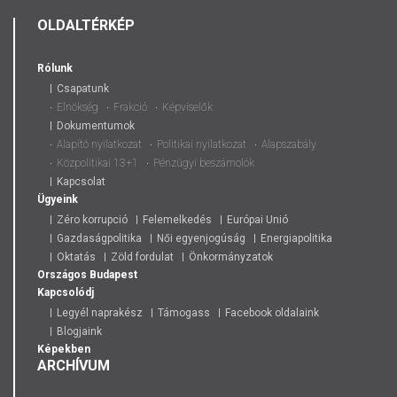
OLDALTÉRKÉP
Rólunk
Csapatunk
Elnökség
Frakció
Képviselők
Dokumentumok
Alapító nyilatkozat
Politikai nyilatkozat
Alapszabály
Közpolitikai 13+1
Pénzügyi beszámolók
Kapcsolat
Ügyeink
Zéro korrupció
Felemelkedés
Európai Unió
Gazdaságpolitika
Női egyenjogúság
Energiapolitika
Oktatás
Zöld fordulat
Önkormányzatok
Országos
Budapest
Kapcsolódj
Legyél naprakész
Támogass
Facebook oldalaink
Blogjaink
Képekben
ARCHÍVUM