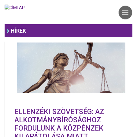
Ugrás
a
Toggl
tartalomra
navig
HÍREK
ELLENZÉKI SZÖVETSÉG: AZ
ALKOTMÁNYBÍRÓSÁGHOZ
FORDULUNK A KÖZPÉNZEK
KILAPÁTOLÁSA MIATT