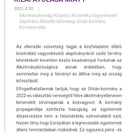
2021.4.30.
|
Alkotmánybíróság; Közpénz; Közérdekű Vagyonkezelő
Alapítvány; Ellenzéki Szövetség; Orbán-Kormány;
Kormányváltás
Az ellenzéki szövetség tagjai a közfeladatot ellátó
közérdekű vagyonkezelő alapítványokról szóló törvény
kihirdetését követően közös beadvánnyal fordulnak az
Alkotmánybírósághoz annak érdekében, hogy
semmisítse meg a törvényt és állítsa meg az ország
kifosztását.
Elfogadhatatlannak tartjuk, hogy az Orbán-kormány a
2022-es választási vereségtől félve alkotmányellenesen
kimenekíti strómajainak a közvagyont. A kormány
propagandája színtiszta hazugság, az egyetemek
átszervezése nem a felsőoktatás színvonaláról szól,
hiszen tény, hogy Európában a legnevesebb egyetemek
állami fenntartásban működnek. Ez egyszerű pénz- és