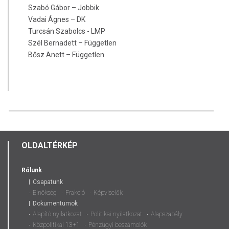
Szabó Gábor – Jobbik
Vadai Ágnes – DK
Turcsán Szabolcs - LMP
Szél Bernadett – Független
Bősz Anett – Független
OLDALTÉRKÉP
Rólunk
Csapatunk
Elnökség
Frakció
Képviselők
Dokumentumok
Alapító nyilatkozat
Politikai nyilatkozat
Alapszabály
Közpolitikai 13+1
Pénzügyi beszámolók