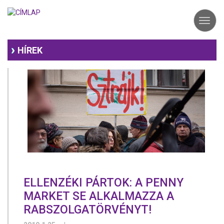
Ugrás
a
Toggl
tartalomra
navig
HÍREK
ELLENZÉKI PÁRTOK: A PENNY
MARKET SE ALKALMAZZA A
RABSZOLGATÖRVÉNYT!