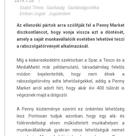
2019.1.25.
|
Szabó Tímea
Gazdaság
Gazdaságpolitika
Emberi Jogok
Jogsérelem
Az ellenzéki pártok arra szólítják fel a Penny Market
diszkontláncot, hogy vonja vissza azt a döntését,
amely a saját munkavállalóik esetében lehetővé teszi
a rabszolgatörvényét alkalmazását.
Míg a kiskereskedelmi szektorban a Spar, a Tesco és a
MediaMarkt már példamutató, társadalmilag felelős
módon bejelentették, hogy nem élnek a
rabszolgatörvény adta lehetőségekkel, addig a Penny
Market arról adott hírt, hogy akár évi 400 túlórát is
végeznek majd a dolgozói.
A Penny közleménye szerint ez önkéntes lehetőség
lesz. Pontosan tudjuk azonban, hogy egy alá- és
fölérendeltségi elven működtetett munkahelyen a
munkavállalóknak gyakran nincs lehetőségük nemet