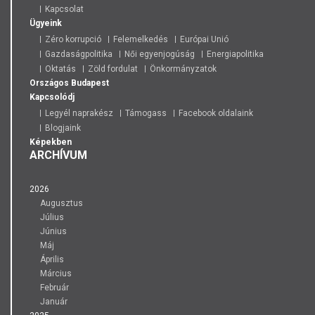
Kapcsolat
Ügyeink
Zéro korrupció
Felemelkedés
Európai Unió
Gazdaságpolitika
Női egyenjogúság
Energiapolitika
Oktatás
Zöld fordulat
Önkormányzatok
Országos
Budapest
Kapcsolódj
Legyél naprakész
Támogass
Facebook oldalaink
Blogjaink
Képekben
ARCHÍVUM
2026
Augusztus
Július
Június
Máj
Április
Március
Február
Január