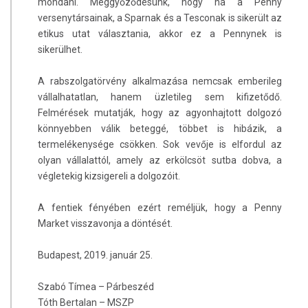
mondani. Meggyőződésünk, hogy ha a Penny
versenytársainak, a Sparnak és a Tesconak is sikerült az
etikus utat választania, akkor ez a Pennynek is
sikerülhet.
A rabszolgatörvény alkalmazása nemcsak emberileg
vállalhatatlan, hanem üzletileg sem kifizetődő.
Felmérések mutatják, hogy az agyonhajtott dolgozó
könnyebben válik beteggé, többet is hibázik, a
termelékenysége csökken. Sok vevője is elfordul az
olyan vállalattól, amely az erkölcsöt sutba dobva, a
végletekig kizsigereli a dolgozóit.
A fentiek fényében ezért reméljük, hogy a Penny
Market visszavonja a döntését.
Budapest, 2019. január 25.
Szabó Tímea – Párbeszéd
Tóth Bertalan – MSZP