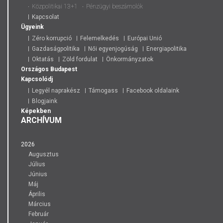
Közpolitikai 13+1
Pénzügyi beszámolók
Kapcsolat
Ügyeink
Zéro korrupció
Felemelkedés
Európai Unió
Gazdaságpolitika
Női egyenjogúság
Energiapolitika
Oktatás
Zöld fordulat
Önkormányzatok
Országos
Budapest
Kapcsolódj
Legyél naprakész
Támogass
Facebook oldalaink
Blogjaink
Képekben
ARCHÍVUM
2026
Augusztus
Július
Június
Máj
Április
Március
Február