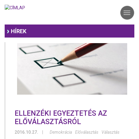
Ugrás
a
Toggl
tartalomra
navig
HÍREK
ELLENZÉKI EGYEZTETÉS AZ
ELŐVÁLASZTÁSRÓL
2016.10.27.
|
Demokrácia
Előválasztás
Választás