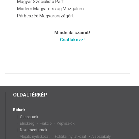
Magyar Szocialista Párt
Modern Magyarország Mozgalom
Párbeszéd Magyarországért
Mindenki számít!
Csatlakozz!
OLDALTÉRKÉP
Rólunk
Csapatunk
Elnökség
Frakció
Képviselők
Dokumentumok
Alapító nyilatkozat
Politikai nyilatkozat
Alapszabály