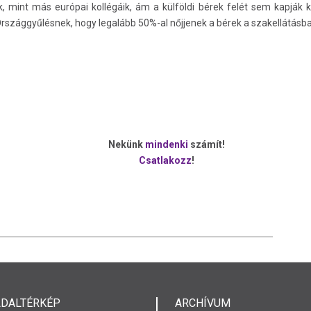
 mint más európai kollégáik, ám a külföldi bérek felét sem kapják 
 Országgyűlésnek, hogy legalább 50%-al nőjjenek a bérek a szakellátás
Nekünk
mindenki
számít!
Csatlakozz
!
LDALTÉRKÉP
ARCHÍVUM