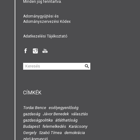
Minden jog fenntartva.
Adománygyűjtési és
Adományszervezési Kódex
Adatkezelési Tájékoztató
KERESÉS
ŰRLAP
CÍMKÉK
Tordai Bence
esélyegyenlőség
gazdaság
Jávor Benedek
választás
gazdaságpolitika
átláthatóság
Budapest
felemelkedés
Karácsony
Gergely
Szabó Tímea
demokrácia
zéró korrupció