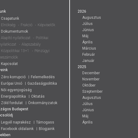
unk
2026
Augusztus
Csapatunk
Július
Elnökség
Frakció
Képviselők
Június
Dokumentumok
Máj
Alapító nyilatkozat
Politikai
Április
nyilatkozat
Alapszabály
Március
Közpolitikai 13+1
Pénzügyi
Február
beszámolók
Január
Kapcsolat
2025
eink
December
Zéro korrupció
Felemelkedés
November
Európai Unió
Gazdaságpolitika
Október
Női egyenjogúság
Szeptember
Energiapolitika
Oktatás
Augusztus
Zöld fordulat
Önkormányzatok
Július
szágos
Budapest
Június
csolódj
Máj
Legyél naprakész
Támogass
Április
Facebook oldalaink
Blogjaink
pekben