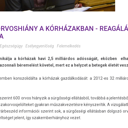
ORVOSHIÁNY A KÓRHÁZAKBAN - REAGÁLÁ
A
Egészségügy
Esélyegyenlőség
Felemelkedés
ikálja a kórházak havi 2,5 milliárdos adósságát, eközben elha
zonnali béremelést követel, mert ez a helyzet a betegek életét vesz
emben konszolidálta a kórházak gazdálkodását: a 2012-es 32 milliá
erint 600 orvos hiányzik a sürgősségi ellátásból, továbbá a jelentésből
 szakorvosjelölteket gyakran műszakvezetésre kényszerítik. A vizsgálat
eszéd információi szerint sok, a sürgősségi ellátásban dolgozó orvo
ltséget jelent, így szakemberhiányhoz vezet.