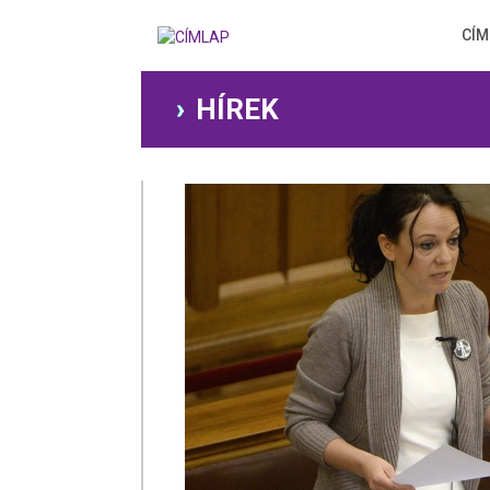
Ugrás
a
CÍM
tartalomra
HÍREK