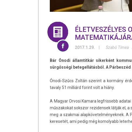
ÉLETVESZÉLYES 
MATEMATIKÁJÁR
2017.1.29.
|
Szabó Tímea
Bár Ónodi államtitkár sikerként kommun
sürgősségi betegellátásból. A Párbeszéd a
Ónodi-Szűcs Zoltán szerint a kormány érd
tavaly 51 milliárd forint volt a hiány.
A Magyar Orvosi Kamara legfrissebb adatai sz
műszakokat sokszor rezidensek látják el, a
meg a szakmai alapkövetelményeknek. A Párb
keresetét, ami pedig még komolyabb leterhe