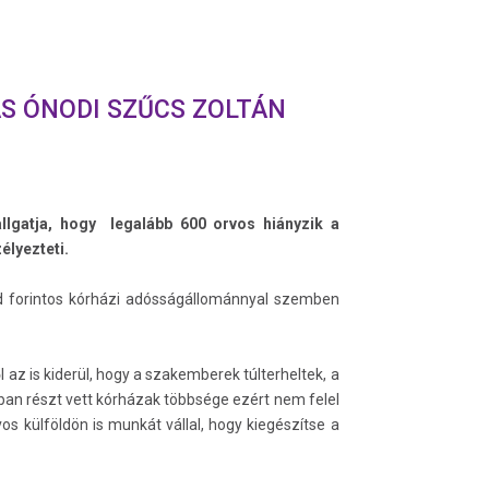
S ÓNODI SZŰCS ZOLTÁN
llgatja, hogy legalább 600 orvos hiányzik a
élyezteti.
rd forintos kórházi adósságállománnyal szemben
 az is kiderül, hogy a szakemberek túlterheltek, a
ban részt vett kórházak többsége ezért nem felel
s külföldön is munkát vállal, hogy kiegészítse a