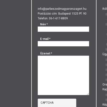
info@parbeszedmagyarorszagert.hu
Ról
Postázási cím: Budapest 1525 Pf: 90
Telefon: 06-1-617-8809
Név
*
E-mail
*
Üzenet
*
Ügy
Or
Kap
CAPTCHA
Ké