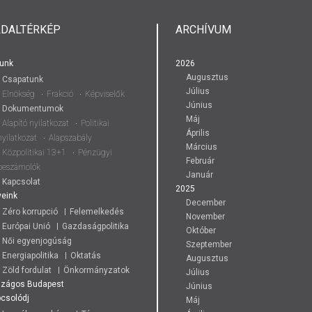
LDALTÉRKÉP
ARCHÍVUM
unk
2026
Augusztus
Csapatunk
Július
Elnökség
Frakció
Képviselők
Június
Dokumentumok
Máj
Alapító nyilatkozat
Politikai
Április
nyilatkozat
Alapszabály
Március
Közpolitikai 13+1
Pénzügyi
Február
beszámolók
Január
Kapcsolat
2025
eink
December
Zéro korrupció
Felemelkedés
November
Európai Unió
Gazdaságpolitika
Október
Női egyenjogúság
Szeptember
Energiapolitika
Oktatás
Augusztus
Zöld fordulat
Önkormányzatok
Július
szágos
Budapest
Június
csolódj
Máj