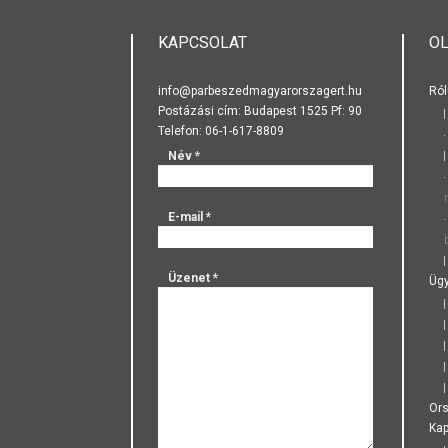
KAPCSOLAT
O
info@parbeszedmagyarorszagert.hu
Ról
Postázási cím: Budapest 1525 Pf: 90
Telefon: 06-1-617-8809
Név
*
E-mail
*
Üzenet
*
Ügy
Or
Kap