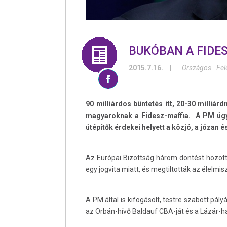
BUKÓBAN A FIDE
2015.7.16.
|
Országos
Fe
90 milliárdos büntetés itt, 20-30 milliár
magyaroknak a Fidesz-maffia. A PM úgy 
útépítők érdekei helyett a közjó, a józan
Az Európai Bizottság három döntést hozott 
egy jogvita miatt, és megtiltották az élelmi
A PM által is kifogásolt, testre szabott p
az Orbán-hívő Baldauf CBA-ját és a Lázár-ha