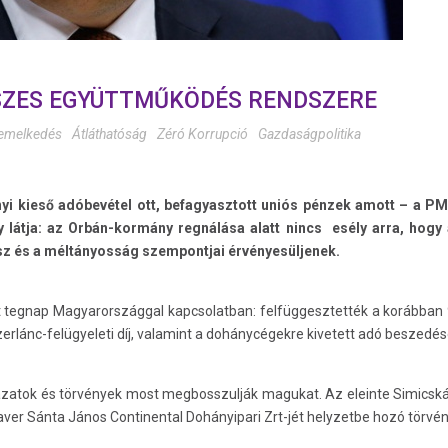
SZES EGYÜTTMŰKÖDÉS RENDSZERE
lemelkedés
Átláthatóság
Zéró Korrupció
Gazdaságpolitika
dnyi kieső adóbevétel ott, befagyasztott uniós pénzek amott – a PM
látja: az Orbán-kormány regnálása alatt nincs esély arra, hogy 
 ész és a méltányosság szempontjai érvényesüljenek.
tegnap Magyarországgal kapcsolatban: felfüggesztették a korábban 90
szerlánc-felügyeleti díj, valamint a dohánycégekre kivetett adó beszedés
ályázatok és törvények most megbosszulják magukat. Az eleinte Simicská
ver Sánta János Continental Dohányipari Zrt-jét helyzetbe hozó törvén