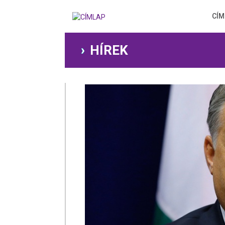
Ugrás
a
CÍM
tartalomra
HÍREK