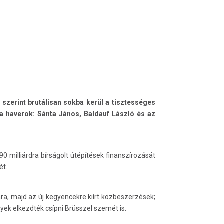
 szerint brutálisan sokba kerül a tisztességes
a haverok: Sánta János, Baldauf László és az
 milliárdra bírságolt útépítések finanszírozását
ét.
ra, majd az új kegyencekre kiírt közbeszerzések;
yek elkezdték csípni Brüsszel szemét is.