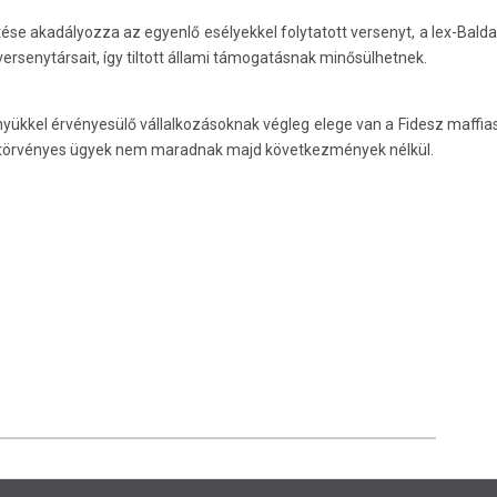
tése akadályozza az egyenlő esélyekkel folytatott versenyt, a lex-Bal
 versenytársait, így tiltott állami támogatásnak minősülhetnek.
nyükkel érvényesülő vállalkozásoknak végleg elege van a Fidesz maffi
köztörvényes ügyek nem maradnak majd következmények nélkül.