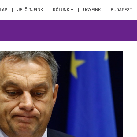
LAP
JELÖLTJEINK
RÓLUNK
ÜGYEINK
BUDAPEST