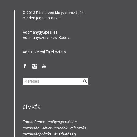
© 2013 Párbeszéd Magyarországért
Minden jog fenntartva.
Adománygyűjtési és
Adományszervezési Kódex
Adatkezelési Tájékoztató
KERESÉS
ŰRLAP
CÍMKÉK
Tordai Bence
esélyegyenlőség
gazdaság
Jávor Benedek
választás
gazdaságpolitika
átláthatóság