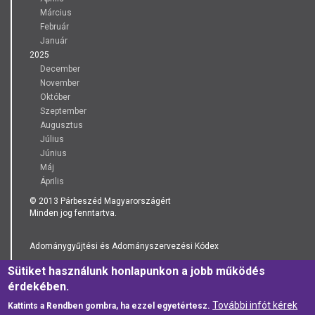
Március
Február
Január
2025
December
November
Október
Szeptember
Augusztus
Július
Június
Máj
Április
© 2013 Párbeszéd Magyarországért
Minden jog fenntartva.
Adománygyűjtési és Adományszervezési Kódex
Sütiket használunk honlapunkon a jobb működés
Adatkezelési Tájékoztató
érdekében.
További infót kérek
Kattints a Rendben gombra, ha ezzel egyetértesz.