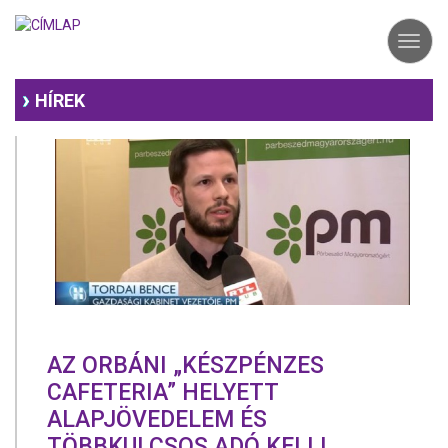
Ugrás
a
Toggl
tartalomra
navig
HÍREK
AZ ORBÁNI „KÉSZPÉNZES
CAFETERIA” HELYETT
ALAPJÖVEDELEM ÉS
TÖBBKULCSOS ADÓ KELL!