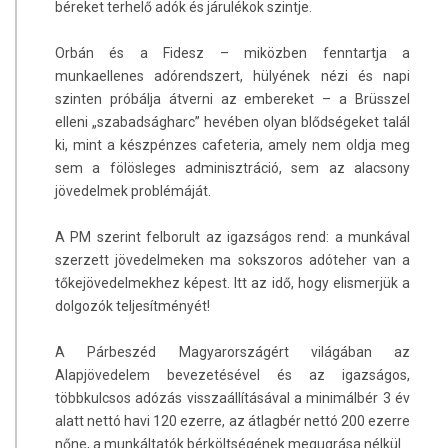
béreket terhelő adók és járulékok szintje.
Orbán és a Fidesz – miközben fenntartja a
munkaellenes adórendszert, hülyének nézi és napi
szinten próbálja átverni az embereket – a Brüsszel
elleni „szabadságharc” hevében olyan blődségeket talál
ki, mint a készpénzes cafeteria, amely nem oldja meg
sem a fölösleges adminisztráció, sem az alacsony
jövedelmek problémáját.
A PM szerint felborult az igazságos rend: a munkával
szerzett jövedelmeken ma sokszoros adóteher van a
tőkejövedelmekhez képest. Itt az idő, hogy elismerjük a
dolgozók teljesítményét!
A Párbeszéd Magyarországért világában az
Alapjövedelem bevezetésével és az igazságos,
többkulcsos adózás visszaállításával a minimálbér 3 év
alatt nettó havi 120 ezerre, az átlagbér nettó 200 ezerre
nőne, a munkáltatók bérköltségének megugrása nélkül.