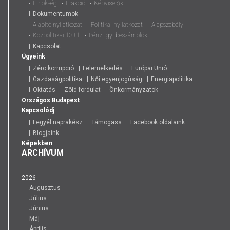
Elnökség
Frakció
Képviselők
Dokumentumok
Alapító nyilatkozat
Politikai nyilatkozat
Alapszabály
Közpolitikai 13+1
Pénzügyi beszámolók
Kapcsolat
Ügyeink
Zéro korrupció
Felemelkedés
Európai Unió
Gazdaságpolitika
Női egyenjogúság
Energiapolitika
Oktatás
Zöld fordulat
Önkormányzatok
Országos
Budapest
Kapcsolódj
Legyél naprakész
Támogass
Facebook oldalaink
Blogjaink
Képekben
ARCHÍVUM
2026
Augusztus
Július
Június
Máj
Április