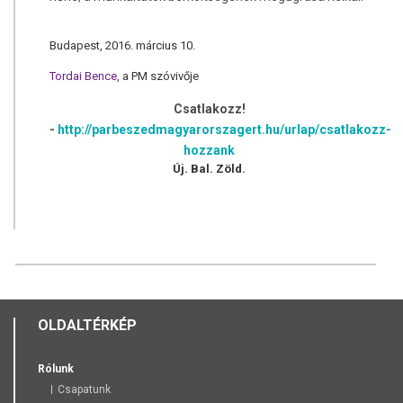
Budapest, 2016. március 10.
Tordai Bence
, a PM szóvivője
Csatlakozz!
-
http://parbeszedmagyarorszagert.hu/urlap/csatlakozz-
hozzank
Új. Bal. Zöld.
OLDALTÉRKÉP
Rólunk
Csapatunk