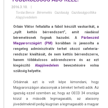
2016.3.10.
|
Tordai Bence
Béremelés
Gazdaság
Gazdaságpolitika
Alapjövedelem
Orbán Viktor feltalálta a fából készült vaskarikát, a
„nyílt kettős bérrendszert”, amit ráadásul
béremelésnek fognak hazudni. A
Párbeszéd
Magyarországért (PM)
korábban is javasolta a
rengeteg adminisztratív terhet okozó cafeteria-
rendszer kiváltását, de nem kettős bérrendszerre,
hanem többkulcsos adórendszerre és az ezt
kiegészítő
Alapjövedelem
bevezetésére volna
szükség helyette.
Orbánnak azt is volt képe kimondani, hogy
Magyarországon alacsonyak a béreket terhelő adók. Az
igazság ezzel szemben az, hogy az OECD 34 országa
közül a második legmagasabb, az alacsony
jövedelmeknél pedig kiugróan a legmagasabb a magyar