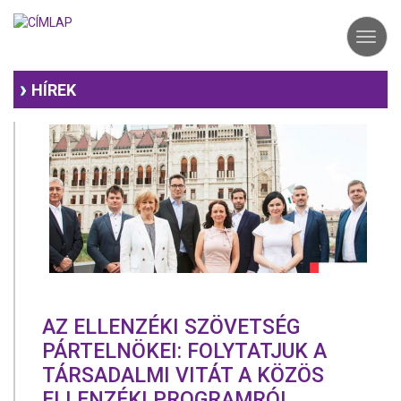
Ugrás
a
Toggl
tartalomra
navig
HÍREK
AZ ELLENZÉKI SZÖVETSÉG
PÁRTELNÖKEI: FOLYTATJUK A
TÁRSADALMI VITÁT A KÖZÖS
ELLENZÉKI PROGRAMRÓL