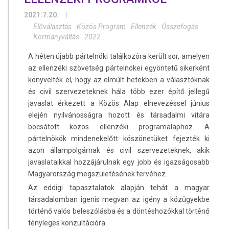
2021.7.20.
|
Előválasztás
Közös Program
Ellenzék
Összefogás
Kormányváltás
2022
A héten újabb pártelnöki találkozóra került sor, amelyen
az ellenzéki szövetség pártelnökei egyöntetű sikerként
könyvelték el, hogy az elmúlt hetekben a választóknak
és civil szervezeteknek hála több ezer építő jellegű
javaslat érkezett a Közös Alap elnevezéssel június
elején nyilvánosságra hozott és társadalmi vitára
bocsátott közös ellenzéki programalaphoz. A
pártelnökök mindenekelőtt köszönetüket fejezték ki
azon állampolgárnak és civil szervezeteknek, akik
javaslataikkal hozzájárulnak egy jobb és igazságosabb
Magyarország megszületésének tervéhez.
Az eddigi tapasztalatok alapján tehát a magyar
társadalomban igenis megvan az igény a közügyekbe
történő valós beleszólásba és a döntéshozókkal történő
tényleges konzultációra.