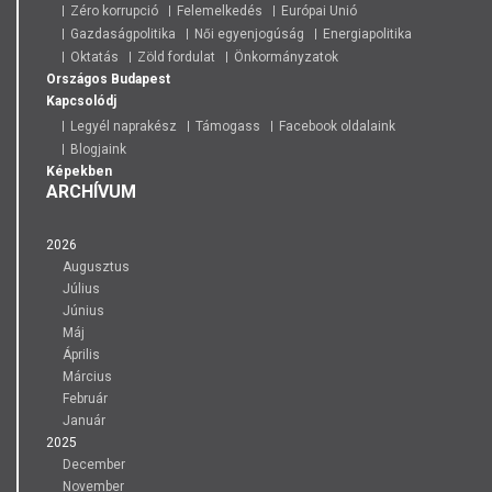
Zéro korrupció
Felemelkedés
Európai Unió
Gazdaságpolitika
Női egyenjogúság
Energiapolitika
Oktatás
Zöld fordulat
Önkormányzatok
Országos
Budapest
Kapcsolódj
Legyél naprakész
Támogass
Facebook oldalaink
Blogjaink
Képekben
ARCHÍVUM
2026
Augusztus
Július
Június
Máj
Április
Március
Február
Január
2025
December
November