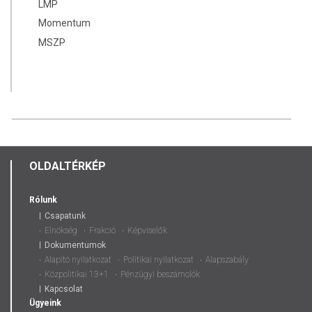
LMP
Momentum
MSZP
OLDALTÉRKÉP
Rólunk
Csapatunk
Elnökség
Frakció
Képviselők
Dokumentumok
Alapító nyilatkozat
Politikai nyilatkozat
Alapszabály
Közpolitikai 13+1
Pénzügyi beszámolók
Kapcsolat
Ügyeink