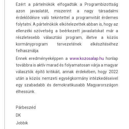
Ezért a pártelnökök elfogadták a Programbizottság
azon javaslatát, miszerint a nagy társadalmi
érdeklődésre való tekintettel a programvitát érdemes
folytatni. A pártelnökök elkötelezettek abban is, hogy az
ellenzéki szövetség a beérkezett javaslatokat már a
részletesebb választási program, illetve a közös
kormányprogram tervezetének elkészítéséhez
felhasználja.
Ennek eredményeképpen a
www.kozosalap.hu
honlap
továbbra is aktív marad és folyamatosan várja a magyar
választók építő kritikáit, annak érdekében, hogy 2022
után a közös nemzeti egységkormány intézkedéseivel
egy szabadabb és demokratikusabb Magyarországon
élhessünk.
Párbeszéd
DK
Jobbik