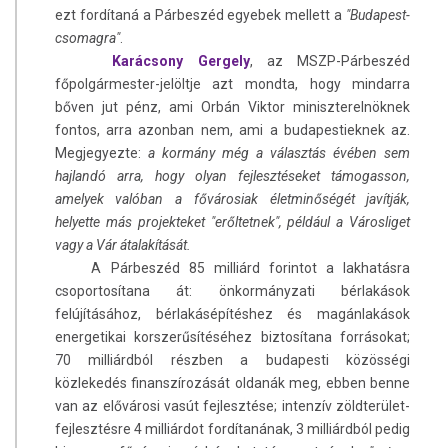
ezt fordítaná a Párbeszéd egyebek mellett a
"Budapest-
csomagra"
.
Karácsony Gergely
, az MSZP-Párbeszéd
főpolgármester-jelöltje azt mondta, hogy mindarra
bőven jut pénz, ami Orbán Viktor miniszterelnöknek
fontos, arra azonban nem, ami a budapestieknek az.
Megjegyezte:
a kormány még a választás évében sem
hajlandó arra, hogy olyan fejlesztéseket támogasson,
amelyek valóban a fővárosiak életminőségét javítják,
helyette más projekteket "erőltetnek", például a Városliget
vagy a Vár átalakítását.
A Párbeszéd 85 milliárd forintot a lakhatásra
csoportosítana át: önkormányzati bérlakások
felújításához, bérlakásépítéshez és magánlakások
energetikai korszerűsítéséhez biztosítana forrásokat;
70 milliárdból részben a budapesti közösségi
közlekedés finanszírozását oldanák meg, ebben benne
van az elővárosi vasút fejlesztése; intenzív zöldterület-
fejlesztésre 4 milliárdot fordítanának, 3 milliárdból pedig