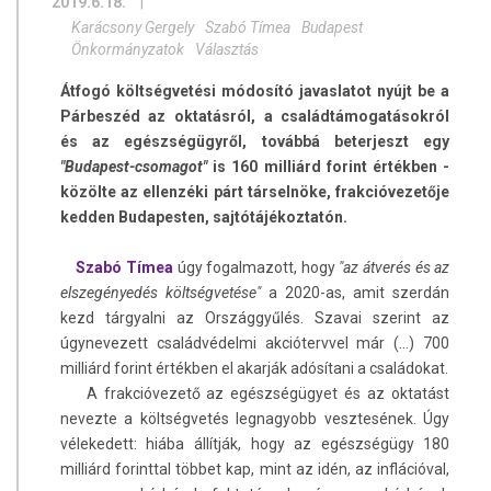
2019.6.18.
|
Karácsony Gergely
Szabó Tímea
Budapest
Önkormányzatok
Választás
Átfogó költségvetési módosító javaslatot nyújt be a
Párbeszéd az oktatásról, a családtámogatásokról
és az egészségügyről, továbbá beterjeszt egy
"Budapest-csomagot"
is 160 milliárd forint értékben -
közölte az ellenzéki párt társelnöke, frakcióvezetője
kedden Budapesten, sajtótájékoztatón.
Szabó Tímea
úgy fogalmazott, hogy
"az átverés és az
elszegényedés költségvetése"
a 2020-as, amit szerdán
kezd tárgyalni az Országgyűlés. Szavai szerint az
úgynevezett családvédelmi akciótervvel már (...) 700
milliárd forint értékben el akarják adósítani a családokat.
A frakcióvezető az egészségügyet és az oktatást
nevezte a költségvetés legnagyobb vesztesének. Úgy
vélekedett: hiába állítják, hogy az egészségügy 180
milliárd forinttal többet kap, mint az idén, az inflációval,