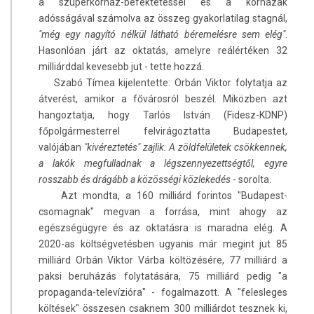
a szuperkórház-befektetéssel és a kórházak
adósságával számolva az összeg gyakorlatilag stagnál,
"még egy nagyító nélkül látható béremelésre sem elég"
.
Hasonlóan járt az oktatás, amelyre reálértéken 32
milliárddal kevesebb jut - tette hozzá.
Szabó Tímea kijelentette: Orbán Viktor folytatja az
átverést, amikor a fővárosról beszél. Miközben azt
hangoztatja, hogy Tarlós István (Fidesz-KDNP)
főpolgármesterrel felvirágoztatta Budapestet,
valójában
"kivéreztetés" zajlik. A zöldfelületek csökkennek,
a lakók megfulladnak a légszennyezettségtől, egyre
rosszabb és drágább a közösségi közlekedés
- sorolta.
Azt mondta, a 160 milliárd forintos "Budapest-
csomagnak" megvan a forrása, mint ahogy az
egészségügyre és az oktatásra is maradna elég. A
2020-as költségvetésben ugyanis már megint jut 85
milliárd Orbán Viktor Várba költözésére, 77 milliárd a
paksi beruházás folytatására, 75 milliárd pedig "a
propaganda-televízióra" - fogalmazott. A "felesleges
költések" összesen csaknem 300 milliárdot tesznek ki,