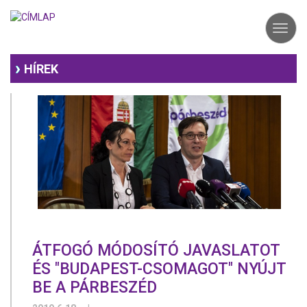
Ugrás
a
Toggl
tartalomra
navig
HÍREK
ÁTFOGÓ MÓDOSÍTÓ JAVASLATOT
ÉS "BUDAPEST-CSOMAGOT" NYÚJT
BE A PÁRBESZÉD