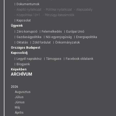
Dokumentumok
Alapító nyilatkozat
Politikai nyilatkozat
Alapszabály
Közpolitikai 13+1
Pénzügyi beszámolók
Kapcsolat
Ügyeink
Zéro korrupció
Felemelkedés
Európai Unió
Gazdaságpolitika
Női egyenjogúság
Energiapolitika
Oktatás
Zöld fordulat
Önkormányzatok
Országos
Budapest
Kapcsolódj
Legyél naprakész
Támogass
Facebook oldalaink
Blogjaink
Képekben
ARCHÍVUM
2026
Augusztus
Július
Június
Máj
Április