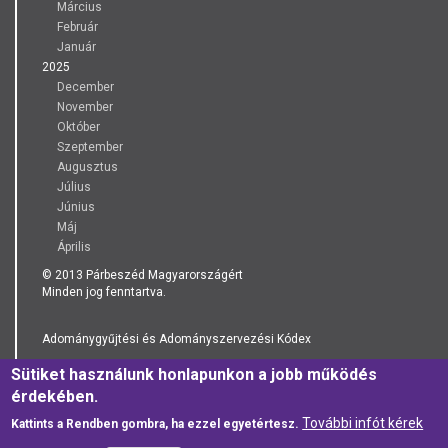
Március
Február
Január
2025
December
November
Október
Szeptember
Augusztus
Július
Június
Máj
Április
© 2013 Párbeszéd Magyarországért
Minden jog fenntartva.
Adománygyűjtési és Adományszervezési Kódex
Sütiket használunk honlapunkon a jobb működés
Adatkezelési Tájékoztató
érdekében.
További infót kérek
Kattints a Rendben gombra, ha ezzel egyetértesz.