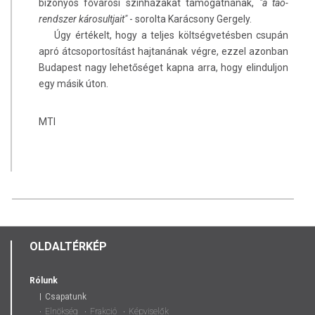
bizonyos fővárosi színházakat támogatnának,
"a tao-
rendszer károsultjait"
- sorolta Karácsony Gergely.
Úgy értékelt, hogy a teljes költségvetésben csupán
apró átcsoportosítást hajtanának végre, ezzel azonban
Budapest nagy lehetőséget kapna arra, hogy elinduljon
egy másik úton.
MTI
OLDALTÉRKÉP
Rólunk
Csapatunk
Elnökség
Frakció
Képviselők